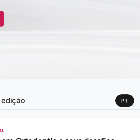
 edição
PT
AL