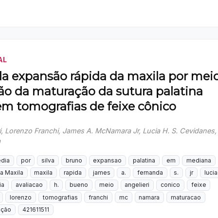
AL
da expansão rápida da maxila por mei
ão da maturação da sutura palatina
m tomografias de feixe cônico
i, Lorenzo Franchi, James A. McNamara Jr, Lucia H. S. Cevidanes,
a
edia
por
silva
bruno
expansao
palatina
em
mediana
a Maxila
maxila
rapida
james
a.
fernanda
s.
jr
lucia
ia
avaliacao
h.
bueno
meio
angelieri
conico
feixe
lorenzo
tomografias
franchi
mc
namara
maturacao
ição
421611511