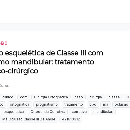
BBO
 esquelética de Classe III com
mo mandibular: tratamento
o-cirúrgico
Souki
clinico
com
Cirurgia Ortognática
caso
cirurgia
classe
iii
co
ortognatica
prognatismo
tratamento
bbo
ma
oclusao
esqueletica
Ortodontia Corretiva
corretiva
mandibular:
Má Oclusão Classe Iii De Angle
421610312