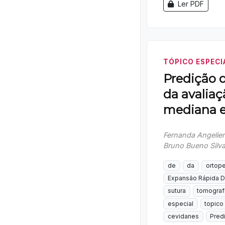
Ler PDF
TÓPICO ESPECI
Predição 
da avaliaç
mediana e
Fernanda Angelier
Bruno Bueno Silv
de
da
ortop
Expansão Rápida D
sutura
tomograf
especial
topico
cevidanes
Pred