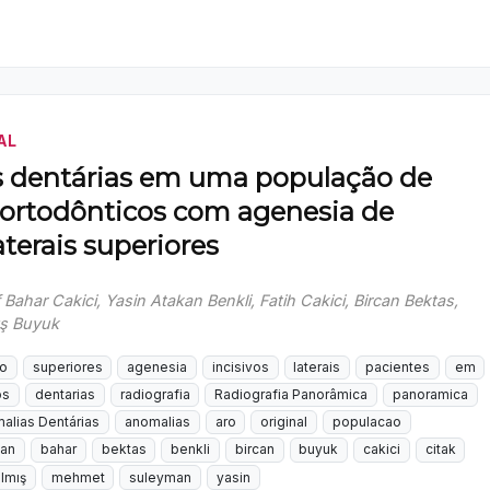
AL
 dentárias em uma população de
 ortodônticos com agenesia de
aterais superiores
 Bahar Cakici, Yasin Atakan Benkli, Fatih Cakici, Bircan Bektas,
ış Buyuk
go
superiores
agenesia
incisivos
laterais
pacientes
em
os
dentarias
radiografia
Radiografia Panorâmica
panoramica
alias Dentárias
anomalias
aro
original
populacao
kan
bahar
bektas
benkli
bircan
buyuk
cakici
citak
lmış
mehmet
suleyman
yasin