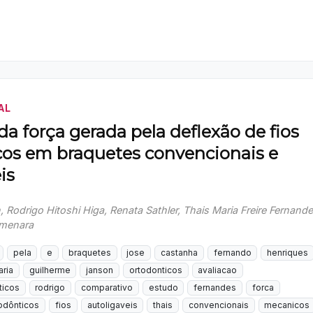
AL
da força gerada pela deflexão de fios
cos em braquetes convencionais e
is
 Rodrigo Hitoshi Higa, Renata Sathler, Thais Maria Freire Fernande
emenara
pela
e
braquetes
jose
castanha
fernando
henriques
ria
guilherme
janson
ortodonticos
avaliacao
ticos
rodrigo
comparativo
estudo
fernandes
forca
todônticos
fios
autoligaveis
thais
convencionais
mecanicos