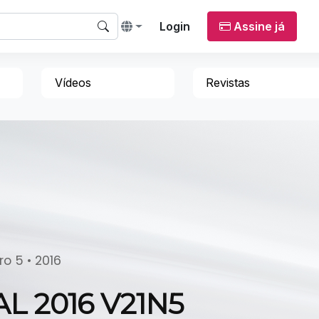
Login
Assine já
Vídeos
Revistas
o 5 • 2016
L 2016 V21N5