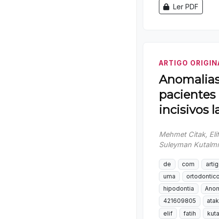
Ler PDF
ARTIGO ORIGIN
Anomalias
pacientes
incisivos l
Mehmet Citak, Elif
Suleyman Kutalm
de
com
arti
uma
ortodontic
hipodontia
Anom
421609805
ata
elif
fatih
kuta