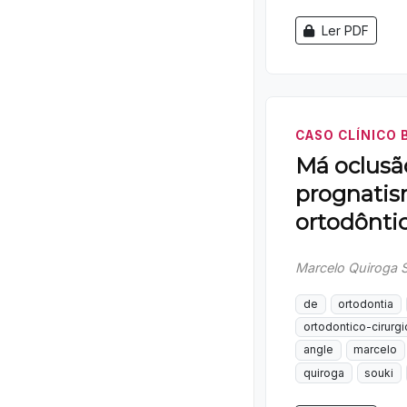
Ler PDF
CASO CLÍNICO 
Má oclusão
prognatis
ortodôntic
Marcelo Quiroga 
de
ortodontia
ortodontico-cirurgi
angle
marcelo
quiroga
souki