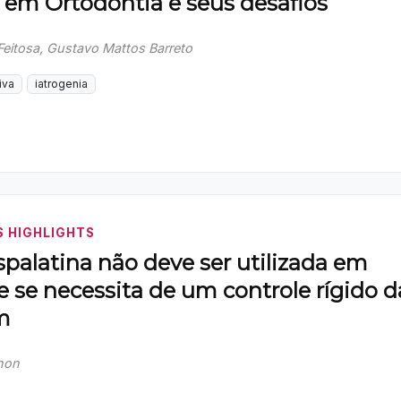
 em Ortodontia e seus desafios
 Feitosa, Gustavo Mattos Barreto
iva
iatrogenia
 HIGHLIGHTS
spalatina não deve ser utilizada em
 se necessita de um controle rígido d
m
hon