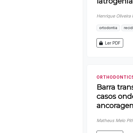
Iatrogenia
Henrique Oliveira
ortodontia
recid
Ler PDF
ORTHODONTICS
Barra tran
casos onde
ancorage
Matheus Melo Pit