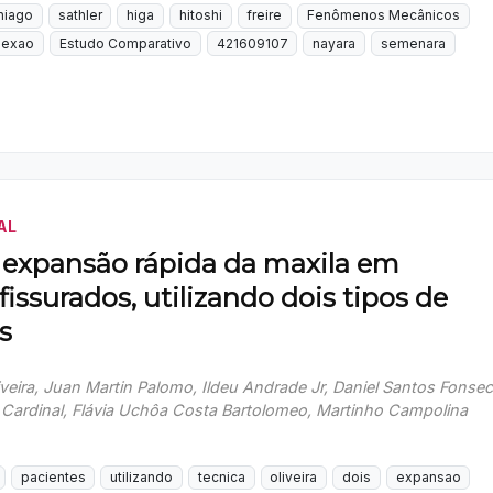
hiago
sathler
higa
hitoshi
freire
Fenômenos Mecânicos
lexao
Estudo Comparativo
421609107
nayara
semenara
AL
a expansão rápida da maxila em
fissurados, utilizando dois tipos de
s
veira, Juan Martin Palomo, Ildeu Andrade Jr, Daniel Santos Fonse
 Cardinal, Flávia Uchôa Costa Bartolomeo, Martinho Campolina
pacientes
utilizando
tecnica
oliveira
dois
expansao