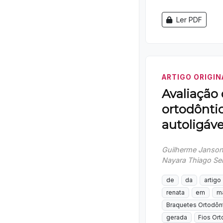
Ler PDF
ARTIGO ORIGIN
Avaliação 
ortodônti
autoligáve
Guilherme Janson,
Nayara Thiago S
de
da
artigo
renata
em
ma
Braquetes Ortodôn
gerada
Fios Or