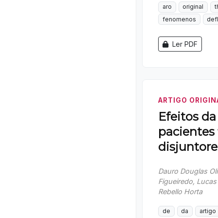
aro
original
t
fenomenos
def
Ler PDF
ARTIGO ORIGIN
Efeitos d
pacientes 
disjuntore
Dauro Douglas Oli
Figueiredo, Lucas
Rebello Horta
de
da
artigo