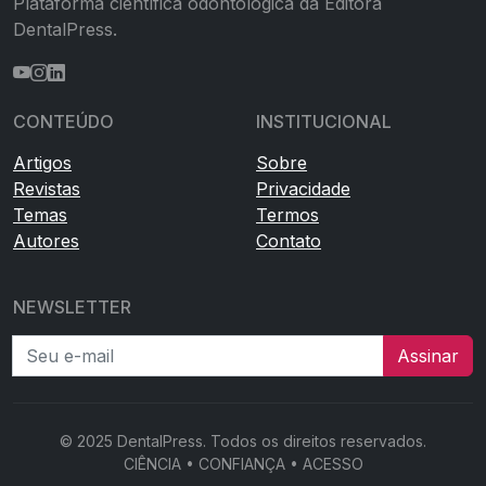
Plataforma científica odontológica da Editora
DentalPress.
CONTEÚDO
INSTITUCIONAL
Artigos
Sobre
Revistas
Privacidade
Temas
Termos
Autores
Contato
NEWSLETTER
Seu e-mail
Assinar
© 2025 DentalPress. Todos os direitos reservados.
CIÊNCIA • CONFIANÇA • ACESSO