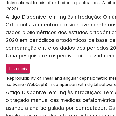
International trends of orthodontic publications: A bibl
2020)
Artigo Disponível em InglêsIntrodução: O n
Ortodontia aumentou consideravelmente nos ú
dados bibliométricos dos estudos ortodôntico
2020 em periódicos ortodônticos da base de
comparação entre os dados dos períodos 20
Uma pesquisa retrospectiva foi realizada em 
Leia mais
Reproducibility of linear and angular cephalometric meas
software (WebCeph) in comparison with digital softwa
Artigo Disponível em Inglês Introdução: Tem
o traçado manual das medidas cefalométrica
usando a análise guiada por computador. Os 
localizados manualmente e o sistema comput