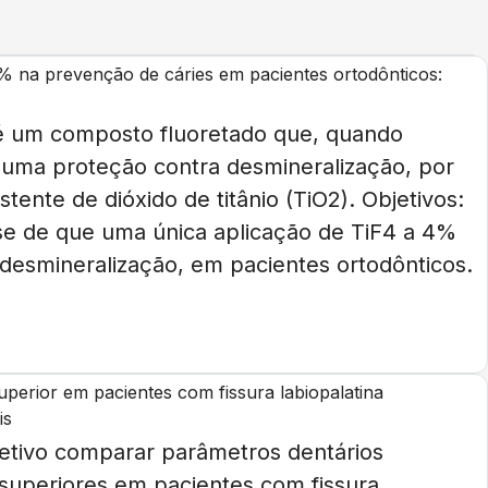
 4% na prevenção de cáries em pacientes ortodônticos:
4) é um composto fluoretado que, quando
 uma proteção contra desmineralização, por
nte de dióxido de titânio (TiO2). Objetivos:
ese de que uma única aplicação de TiF4 a 4%
 desmineralização, em pacientes ortodônticos.
uperior em pacientes com fissura labiopalatina
is
jetivo comparar parâmetros dentários
 superiores em pacientes com fissura