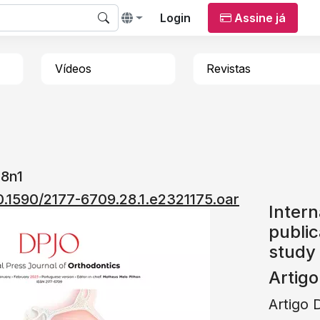
Login
Assine já
Vídeos
Revistas
28n1
10.1590/2177-6709.28.1.e2321175.oar
Intern
public
study 
Artigo
Artigo 