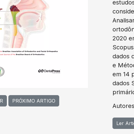
estudos
conside
Analisa
ortodôn
2020 em
Scopus
dados d
e Métod
em 14 p
dados S
primári
R
PRÓXIMO ARTIGO
Autores
Ler Art