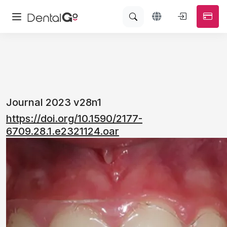
Journal 2023 v28n1
https://doi.org/10.1590/2177-
6709.28.1.e2321124.oar