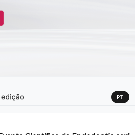
 edição
PT