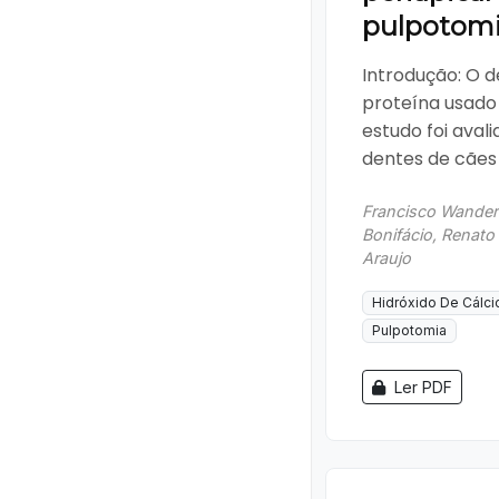
pulpotom
Introdução: O 
proteína usado 
estudo foi aval
dentes de cães a
Francisco Wanderl
Bonifácio, Renato 
Araujo
Hidróxido De Cálci
Pulpotomia
Ler PDF