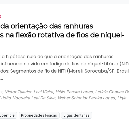
O
 da orientação das ranhuras
s na flexão rotativa de fios de níquel-
r a hipótese nula de que a orientação das ranhuras
 influencia na vida em fadiga de fios de níquel-titânio (NiTi
dos: Segmentos de fio de NiTi (Moreli, Sorocaba/SP, Brasil
..
s, Victor Talarico Leal Vieira, Hélio Pereira Lopes, Letícia Chaves D
oão Nogueira Leal Da Silva, Weber Schmidt Pereira Lopes, Ligia
uperfície
Propriedades Físicas
Ligas dentárias