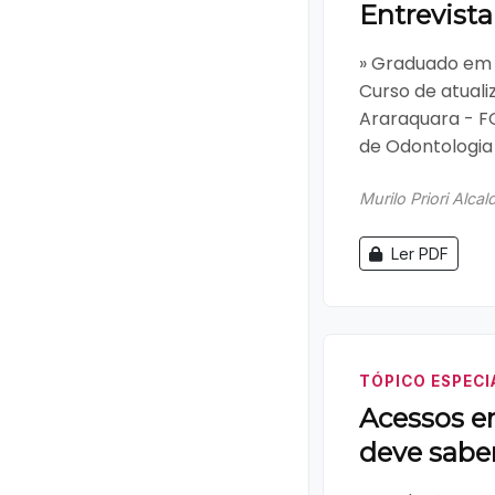
Entrevista
» Graduado em 
Curso de atual
Araraquara - F
de Odontologia 
Murilo Priori Alcal
Ler PDF
TÓPICO ESPECI
Acessos e
deve sabe