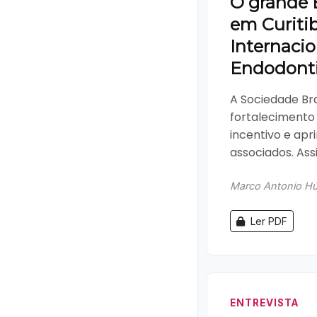
O grande 
em Curitib
Internacio
Endodont
A Sociedade Bra
fortalecimento 
incentivo e apr
associados. Assi
Marco Antonio Hún
Ler PDF
ENTREVISTA