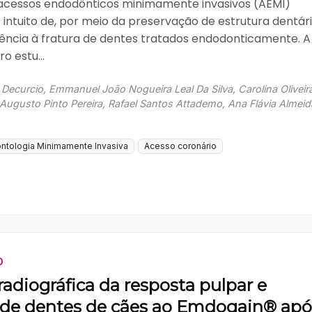
 acessos endodônticos minimamente invasivos (AEMI)
intuito de, por meio da preservação de estrutura dentári
tência à fratura de dentes tratados endodonticamente. A
o estu...
 Decurcio, Emmanuel João Nogueira Leal Da Silva, Carolina Oliveir
Augusto Pinto Pereira, Rafael Santos Attademo, Ana Flávia Almeid
ntologia Minimamente Invasiva
Acesso coronário
O
radiográfica da resposta pulpar e
l de dentes de cães ao Emdogain® apó