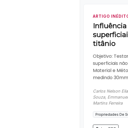
ARTIGO INÉDIT
Influência
superficiai
titânio
Objetivo: Testa
superficiais não
Material e Méto
medindo 30mm.
Carlos Nelson Elia
Souza, Emmanuel J
Martins Ferreira
Propriedades De S