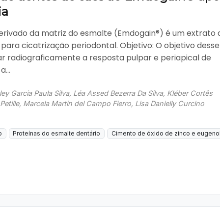
ia
derivado da matriz do esmalte (Emdogain®) é um extrato 
para cicatrização periodontal. Objetivo: O objetivo desse
iar radiograficamente a resposta pulpar e periapical de
...
ey Garcia Paula Silva, Léa Assed Bezerra Da Silva, Kléber Cortês
Petille, Marcela Martin del Campo Fierro, Lisa Danielly Curcino
o
Proteínas do esmalte dentário
Cimento de óxido de zinco e eugeno