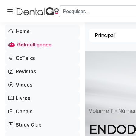
Home
Principal
GoIntelligence
GoTalks
Revistas
Vídeos
Livros
Volume 11 • Número
Canais
Study Club
ENDODO