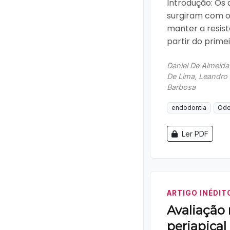
Introdução: Os
surgiram com o 
manter a resis
partir do primeir
Daniel De Almeida
De Lima, Leandro 
Barbosa
endodontia
Odo
Ler PDF
ARTIGO INÉDIT
Avaliação 
periapica