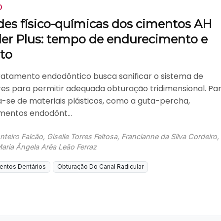
O
des físico-químicas dos cimentos AH
aler Plus: tempo de endurecimento e
to
tratamento endodôntico busca sanificar o sistema de
res para permitir adequada obturação tridimensional. Pa
a-se de materiais plásticos, como a guta-percha,
mentos endodônt...
teiro Falcão, Giselle Torres Feitosa, Francianne da Silva Cordeiro,
Maria Ângela Arêa Leão Ferraz
entos Dentários
Obturação Do Canal Radicular