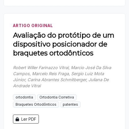
ARTIGO ORIGINAL
Avaliação do protótipo de um
dispositivo posicionador de
braquetes ortodônticos
Robert Willer Farinazzo Vitral, Marcio José Da Silva
Campos, Marcelo Reis Fraga, Sergio Luiz Mota
Júnior, Carina Abrantes Schmitberger, Juliana De
Andrade Vitral
ortodontia
Ortodontia Corretiva
Braquetes Ortodônticos
patentes
Ler PDF