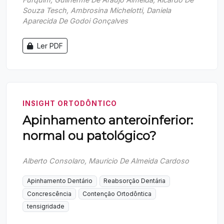
Souza Tesch, Ambrosina Michelotti, Daniela
Aparecida De Godoi Gonçalves
Ler PDF
INSIGHT ORTODÔNTICO
Apinhamento anteroinferior:
normal ou patológico?
Alberto Consolaro, Mauricio De Almeida Cardoso
Apinhamento Dentário
Reabsorção Dentária
Concrescência
Contenção Ortodôntica
tensigridade