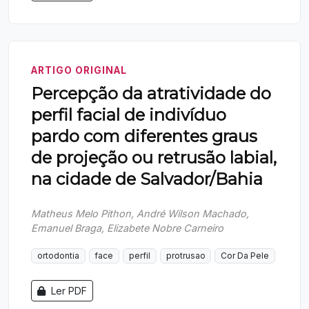
ARTIGO ORIGINAL
Percepção da atratividade do
perfil facial de indivíduo
pardo com diferentes graus
de projeção ou retrusão labial,
na cidade de Salvador/Bahia
Matheus Melo Pithon, André Wilson Machado,
Emanuel Braga, Elizabete Nobre Carneiro
ortodontia
face
perfil
protrusao
Cor Da Pele
Ler PDF