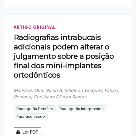
ARTIGO ORIGINAL
Radiografias intrabucais
adicionais podem alterar o
julgamento sobre a posição
final dos mini-implantes
ortodônticos
Marina K. Oba, Guido A. Marañón Vásquez, Fábio L.
Romano, Christiano Oliveira Santos
Radiografia Dentária
Radiografia Interproximal
Parafuso ósseo
Ler PDF