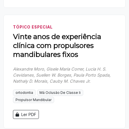
TÓPICO ESPECIAL
Vinte anos de experiência
clínica com propulsores
mandibulares fixos
Alexandre Moro, Gisele Maria Correr, Lucia H. S.
Cevidanes, Suellen W. Borges, Paula Porto Spada,
Nathaly D. Morais, Cauby M. Chaves Jr.
ortodontia
Má Oclusão De Classe Ii
Propulsor Mandibular
Ler PDF