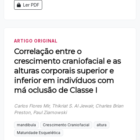
Ler PDF
ARTIGO ORIGINAL
Correlação entre o
crescimento craniofacial e as
alturas corporais superior e
inferior em indivíduos com
má oclusão de Classe I
Carlos Flores Mir, Thikriat S. Al Jewair, Charles Brian
Preston, Paul Ziarnowski
mandibula
Crescimento Craniofacial
altura
Maturidade Esquelética