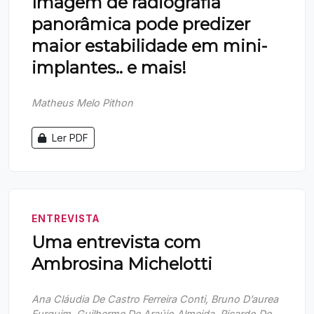
Imagem de radiografia
panorâmica pode predizer
maior estabilidade em mini-
implantes.. e mais!
Matheus Melo Pithon
Ler PDF
ENTREVISTA
Uma entrevista com
Ambrosina Michelotti
Ana Cláudia De Castro Ferreira Conti, Bruno D’aurea
Furquim, Guilherme De Araújo Almeida, Ricardo De