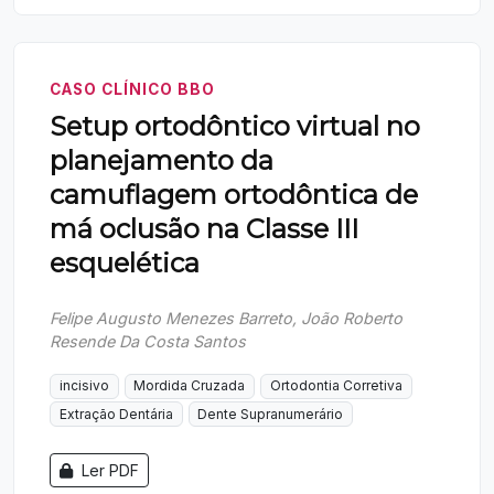
CASO CLÍNICO BBO
Setup ortodôntico virtual no
planejamento da
camuflagem ortodôntica de
má oclusão na Classe III
esquelética
Felipe Augusto Menezes Barreto, João Roberto
Resende Da Costa Santos
incisivo
Mordida Cruzada
Ortodontia Corretiva
Extração Dentária
Dente Supranumerário
Ler PDF