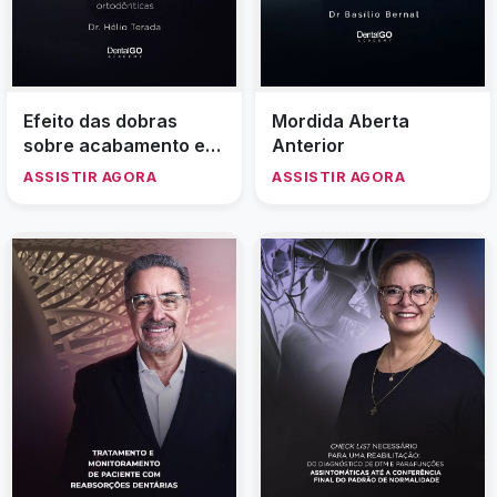
Efeito das dobras
Mordida Aberta
sobre acabamento e
Anterior
finalização ortodônticas
ASSISTIR AGORA
ASSISTIR AGORA