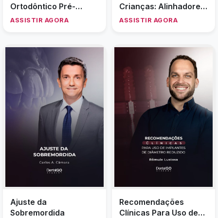
Ortodôntico Pré-
Crianças: Alinhadores
Protético com
e a Ortodontia
ASSISTIR AGORA
ASSISTIR AGORA
Alinhadores
Interceptativa: Qual é
o
momento certo de agir?
Ajuste da
Recomendações
Sobremordida
Clínicas Para Uso de