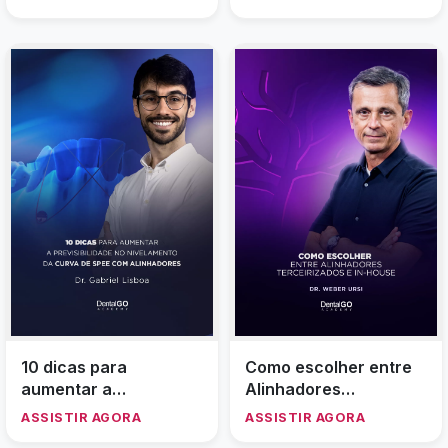
em duas fases
10 dicas para
Como escolher entre
aumentar a
Alinhadores
previsibilidade no
Terceirizados e In-
ASSISTIR AGORA
ASSISTIR AGORA
nivelamento da Curva
House