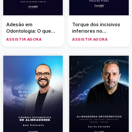
Adesão em
Torque dos incisivos
Odontologia: O que
inferiores no
você precisa saber -
tratamento
ASSISTIR AGORA
ASSISTIR AGORA
Lisia Nishimori Tomita
compensatório da
Classe III - Eduardo
Prado