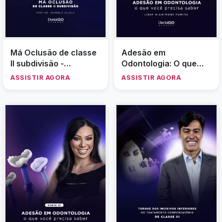
Má Oclusão de classe
Adesão em
II subdivisão -
Odontologia: O que
Henrique Villela
você precisa saber -
ASSISTIR AGORA
ASSISTIR AGORA
Parte 2 - Lisia
Nishimori Tomita