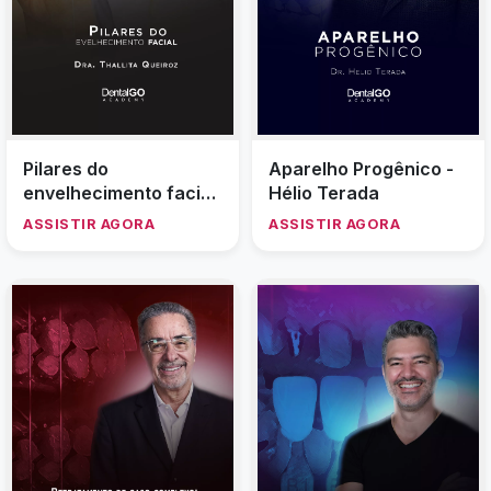
Pilares do
Aparelho Progênico -
envelhecimento facial
Hélio Terada
- Thallita Queiroz
ASSISTIR AGORA
ASSISTIR AGORA