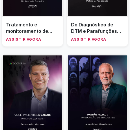
Tratamento e
Do Diagnóstico de
monitoramento de
DTM e Parafunções
paciente com
Assintomáticas Até a
ASSISTIR AGORA
ASSISTIR AGORA
reabsorções dentárias
Conferência Final do
Padrão De
Normalidade