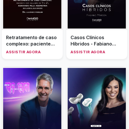
Retratamento de caso
Casos Clínicos
complexo: paciente
Híbridos - Fabiano
com avulsão de 11 e 21,
Marson
ASSISTIR AGORA
ASSISTIR AGORA
agravado pela
assimetria. Classe II,
sub-divisão. - Laurindo
Furquim