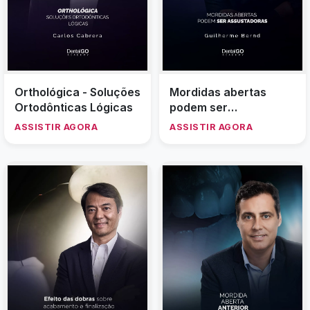
Orthológica - Soluções
Mordidas abertas
Ortodônticas Lógicas
podem ser
assustadoras
ASSISTIR AGORA
ASSISTIR AGORA