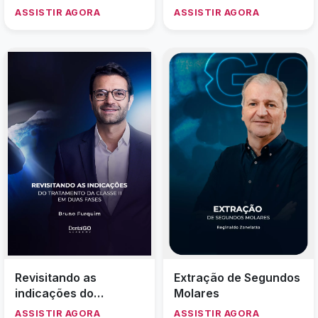
Implantes de
ASSISTIR AGORA
ASSISTIR AGORA
Diâmetro Reduzido
Revisitando as
Extração de Segundos
indicações do
Molares
tratamento da classe II
ASSISTIR AGORA
ASSISTIR AGORA