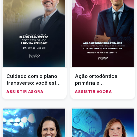
Cuidado com o plano
Ação ortodôntica
transverso: você está
primária e
dando a devida
coadjuvante na
ASSISTIR AGORA
ASSISTIR AGORA
atenção?
reabilitação de
pacientes com
implantes
osseointegrados