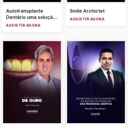
Autotransplante
Smile Archictet
Dentário uma solução
ASSISTIR AGORA
Definitiva para perda
ASSISTIR AGORA
dentária anterior