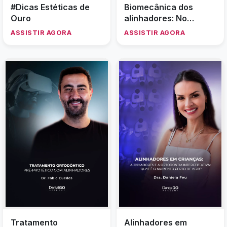
#Dicas Estéticas de
Biomecânica dos
Ouro
alinhadores: No
sentido da correção
ASSISTIR AGORA
ASSISTIR AGORA
das mordidas abertas
Tratamento
Alinhadores em