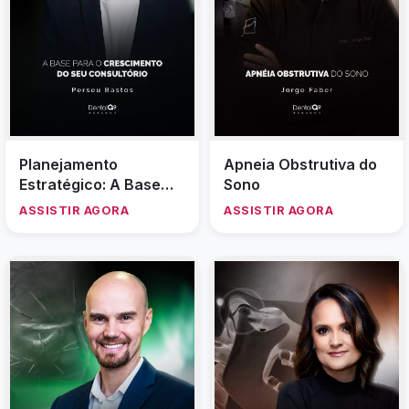
Planejamento
Apneia Obstrutiva do
Estratégico: A Base
Sono
para o Crescimento do
ASSISTIR AGORA
ASSISTIR AGORA
Seu Consultório