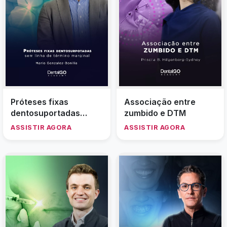
Próteses fixas
Associação entre
dentosuportadas
zumbido e DTM
preparadas sem linha
ASSISTIR AGORA
ASSISTIR AGORA
de término marginal:
uma nova abordagem
para preparo dentário
e gerenciamento de
tecidos moles