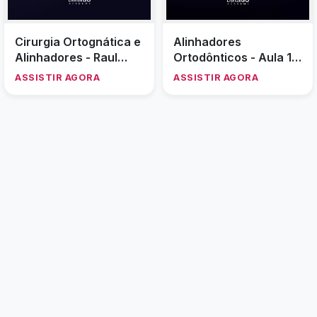
Cirurgia Ortognática e
Alinhadores
Alinhadores - Raul
Ortodônticos - Aula 1 -
Pistorello
Carlos Henrique
ASSISTIR AGORA
ASSISTIR AGORA
Carvalho