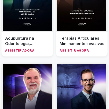
Acupuntura na
Terapias Articulares
Odontologia,
Minimamente Invasivas
pseudociência ou
ASSISTIR AGORA
ASSISTIR AGORA
grande aliada?