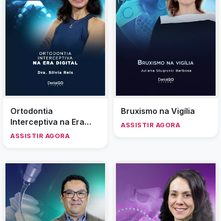
Ortodontia
Bruxismo na Vigília
Interceptiva na Era
ASSISTIR AGORA
Digital - ampliando
ASSISTIR AGORA
possibilidades Profa.
Silvia Reis