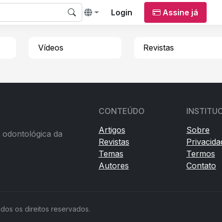
Login
Assine já
Vídeos
Revistas
CONTEÚDO
INSTITU
Artigos
Sobre
a odontológica da
Revistas
Privacida
Temas
Termos
Autores
Contato
dos os direitos reservados.