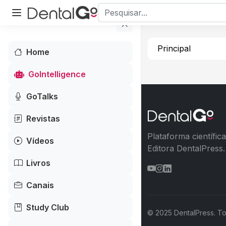
Principal
Home
GoIntelligence
GoTalks
Revistas
Plataforma científic
Vídeos
Editora DentalPress.
Livros
Canais
Study Club
© 2025 DentalPress. To